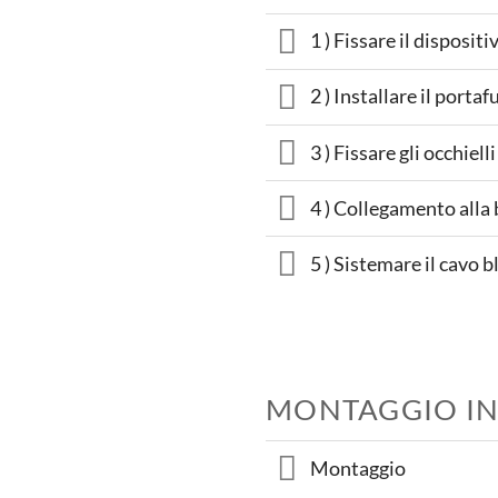
1 ) Fissare il dispositi
2 ) Installare il portaf
3 ) Fissare gli occhielli
4 ) Collegamento alla 
5 ) Sistemare il cavo bl
MONTAGGIO IN
Montaggio