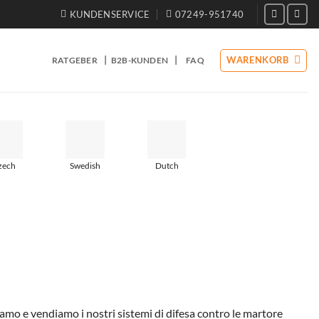
KUNDENSERVICE
07249-951740
|
|
WARENKORB
RATGEBER
B2B-KUNDEN
FAQ
zech
Swedish
Dutch
o e vendiamo i nostri sistemi di difesa contro le martore