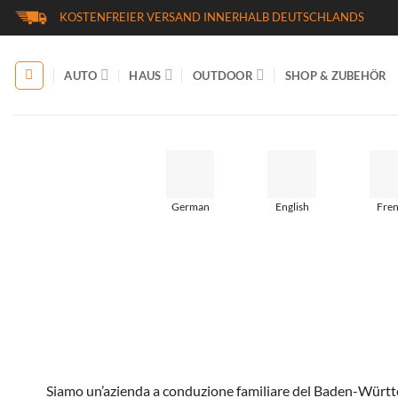
Zum
KOSTENFREIER VERSAND INNERHALB DEUTSCHLANDS
Inhalt
springen
AUTO
HAUS
OUTDOOR
SHOP & ZUBEHÖR
German
English
Fre
Siamo un’azienda a conduzione familiare del Baden-Württe