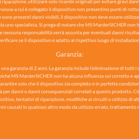
 riparazione, utilizzare solo ricambi originali per evitare gravi dann
nsione a cui è collegato il dispositivo non presentino punti di rottur
 sono presenti danni visibili, il dispositivo non deve essere utilizzat
da uno specialista. Si prega di notare che MS MarderSICHER non ha
e nessuna responsabilità verrà assunta per eventuali danni risultanti
erificare se il dispositivo è adatto al rispettivo luogo di installazio
Garanzia:
 garanzia di 2 anni. La garanzia include l’eliminazione di tutti i di
 Poiché MS MarderSICHER non ha alcuna influenza sul corretto e ap
garantire solo che il dispositivo sia completo e in perfette condizio
à per danni o danni consequenziali correlati a questo prodotto. Ciò
itivo, tentativi di riparazione, modifiche ai circuiti o utilizzo di alt
nni causati in qualsiasi altro modo da utilizzo errato, trattamento