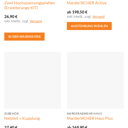
Zwei Hochspannungsplatten
MarderSICHER Active
werden
(Erweiterungs-KIT)
ab
198,50
€
inkl. MwSt., zzgl.
Versand
26,90
€
inkl. MwSt., zzgl.
Versand
AUSFÜHRUNG WÄHLEN
Dieses
IN DEN WARENKORB
Produkt
weist
mehrere
Varianten
auf.
Die
Optionen
können
auf
der
Produktseite
gewählt
werden
ZUBEHÖR
MARDERABWEHR HAUS
Netzteil + Kupplung
MarderSICHER Haus Plus
27,40
€
ab
169,90
€