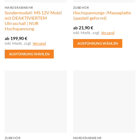
MARDERABWEHR
ZUBEHÖR
Sondermodell: MS 12V Mobil
Hochspannungs-/Masseplatte
mit DEAKTIVIERTEM
(speziell geformt)
Ultraschall | NUR
ab
21,90
€
Hochspannung
inkl. MwSt., zzgl.
Versand
ab
199,90
€
inkl. MwSt., zzgl.
Versand
AUSFÜHRUNG WÄHLEN
Dieses
AUSFÜHRUNG WÄHLEN
Produkt
Dieses
weist
Produkt
mehrere
weist
Varianten
mehrere
auf.
Varianten
Die
auf.
Optionen
Die
können
Optionen
auf
können
der
auf
Produktseite
der
gewählt
Produktseite
werden
ZUBEHÖR
MARDERABWEHR
gewählt