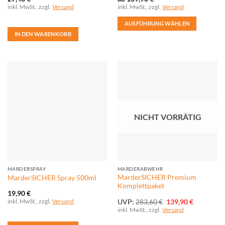
inkl. MwSt., zzgl.
Versand
inkl. MwSt., zzgl.
Versand
AUSFÜHRUNG WÄHLEN
IN DEN WARENKORB
Dieses
Produkt
weist
mehrere
Varianten
auf.
Die
Optionen
NICHT VORRÄTIG
können
auf
der
Produktseite
gewählt
MARDERSPRAY
MARDERABWEHR
werden
MarderSICHER Premium
MarderSICHER Spray 500ml
Komplettpaket
19,90
€
Ursprünglicher
Aktueller
inkl. MwSt., zzgl.
Versand
UVP:
283,60
€
139,90
€
Preis
Preis
inkl. MwSt., zzgl.
Versand
war:
ist:
283,60 €
139,90 €.