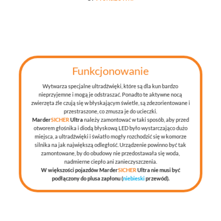
Funkcjonowanie
Wytwarza specjalne ultradźwięki, które są dla kun bardzo
nieprzyjemne i mogą je odstraszać. Ponadto te aktywne nocą
zwierzęta źle czują się w błyskającym świetle, są zdezorientowane i
przestraszone, co zmusza je do ucieczki.
Marder
SICHER
Ultra
należy zamontować w taki sposób, aby przed
otworem głośnika i diodą błyskową LED było wystarczająco dużo
miejsca, a ultradźwięki i światło mogły rozchodzić się w komorze
silnika na jak największą odległość. Urządzenie powinno być tak
zamontowane, by do obudowy nie przedostawała się woda,
nadmierne ciepło ani zanieczyszczenia.
W większości pojazdów Marder
SICHER
Ultra nie musi być
podłączony do plusa zapłonu (
niebieski
przewód).