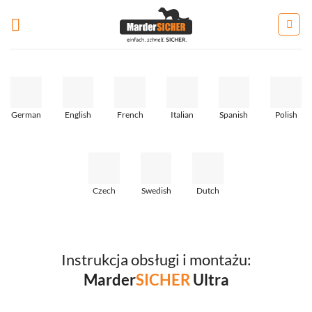
Zum
Inhalt
springen
German
English
French
Italian
Spanish
Polish
Czech
Swedish
Dutch
Instrukcja obsługi i montażu:
Marder
SICHER
Ultra