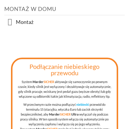
MONTAŻ W DOMU
Montaż
Podłączanie niebieskiego
przewodu
System
Marder
SICHER
aktywuje się samoczynnie po pewnym
czasie, kiedy silnik jest wyłączony i dezaktywuje się automatycznie,
gdy silnik pracuje, wciskany jest pedał gazu (wyższe obroty) lub gdy
włączone są odbiorniki takie jak klimatyzacja, radio, reflektory itp.
W przeciwnym razie można podłączyć
niebieski
przewód do
terminalu 15 (stacyjka, wtyczka Euro lub zacisk skrzynki
bezpieczników), aby
Marder
SICHER
Ultra
wyłączał się podczas
pracy silnika. W ten sposób system włącza się automatycznie po
wyłączeniu zapłonu i wyłącza się po jego włączeniu.
Ten system
Marder
SICHER
może być jednak używany także przy