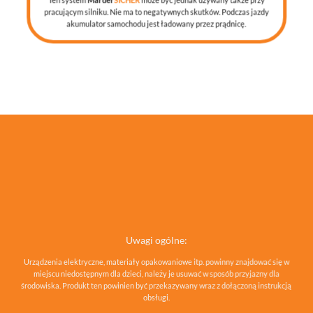
pracującym silniku. Nie ma to negatywnych skutków. Podczas jazdy
akumulator samochodu jest ładowany przez prądnicę.
Uwagi ogólne:
Urządzenia elektryczne, materiały opakowaniowe itp. powinny znajdować się w
miejscu niedostępnym dla dzieci, należy je usuwać w sposób przyjazny dla
środowiska. Produkt ten powinien być przekazywany wraz z dołączoną instrukcją
obsługi.