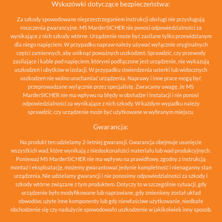
Wskazówki dotyczące bezpieczeństwa:
Za szkody spowodowane nieprzestrzeganiem instrukcji obsługi nie przysługują
roszczenia gwarancyjne. MS MarderSICHER nie ponosi odpowiedzialności za
wynikające z nich szkody wtórne. Urządzenie może być zasilane tylko przewidzianym
dla niego napięciem. W przypadku napraw należy używać wyłącznie oryginalnych
części zamiennych, aby uniknąć poważnych uszkodzeń. Sprawdzić, czy przewody
zasilające i kable pod napięciem, którymi podłączone jest urządzenie, nie wykazują
uszkodzeń i ubytków w izolacji. W przypadku stwierdzenia usterki lub widocznych
uszkodzeń nie wolno uruchamiać urządzenia. Naprawy i inne prace mogą być
przeprowadzane wyłącznie przez specjalistę. Zwracamy uwagę, że MS
MarderSICHER nie ma wpływu na błędy w obsłudze i instalacji i nie ponosi
odpowiedzialności za wynikające z nich szkody. W każdym wypadku należy
sprawdzić, czy urządzenie może być użytkowane w wybranym miejscu.
Gwarancja:
Na produkt ten udzielamy 2-letniej gwarancji. Gwarancja obejmuje usunięcie
wszystkich wad, które wynikają z niedoskonałości materiału lub wad produkcyjnych.
Ponieważ MS MarderSICHER nie ma wpływu na prawidłowy, zgodny z instrukcją
montaż i eksploatację, możemy gwarantować jedynie kompletność i nienaganny stan
urządzenia. Nie udzielamy gwarancji i nie ponosimy odpowiedzialności za szkody i
szkody wtórne związane z tym produktem. Dotyczy to w szczególnie sytuacji, gdy
urządzenie było modyfikowane lub naprawiane, gdy zmieniony został układ
obwodów, użyte inne komponenty lub gdy niewłaściwe użytkowanie, niedbałe
obchodzenie się czy nadużycie spowodowało uszkodzenie w jakikolwiek inny sposób.