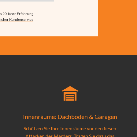
s 20 Jahre Erfahrung
licher Kundenservice
Innenräume: Dachböden & Garagen
Schützen Sie Ihre Innenräume vor den fiesen
Attacken des Marders. Tragen Sie dazu das