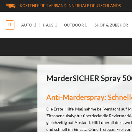
Zum
KOSTENFREIER VERSAND INNERHALB DEUTSCHLANDS
Inhalt
springen
AUTO
HAUS
OUTDOOR
SHOP & ZUBEHÖR
MarderSICHER Spray 50
Anti-Marderspray: Schnel
Die Erste-Hilfe-Maßnahme bei Verdacht auf Ma
Zitroneneukalyptus überdeckt die Reviermarkie
gleichzeitig auf Abstand. Hilft überall dort, w
und schnell im Einsatz. Ohne Treibgas. Frei v